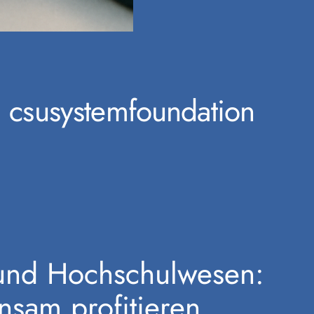
csusystemfoundation
und Hochschulwesen:
nsam profitieren