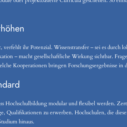
ule oder projektbasierte Curricula geschehen. So entst
rhöhen
, verfehlt ihr Potenzial. Wissenstransfer – sei es durch 
ation – macht gesellschaftliche Wirkung sichtbar. Frag
che Kooperationen bringen Forschungsergebnisse in d
ndard
ss Hochschulbildung modular und flexibel werden. Zert
e, Qualifikationen zu erwerben. Hochschulen, die dies
 Studium hinaus.