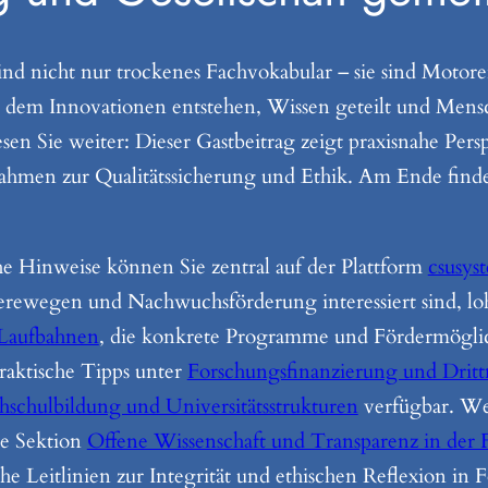
nicht nur trockenes Fachvokabular – sie sind Motoren 
an dem Innovationen entstehen, Wissen geteilt und Men
en Sie weiter: Dieser Gastbeitrag zeigt praxisnahe Pers
nahmen zur Qualitätssicherung und Ethik. Am Ende find
e Hinweise können Sie zentral auf der Plattform
csusys
erewegen und Nachwuchsförderung interessiert sind, lohn
 Laufbahnen
, die konkrete Programme und Fördermöglich
raktische Tipps unter
Forschungsfinanzierung und Drit
schulbildung und Universitätsstrukturen
verfügbar. We
ie Sektion
Offene Wissenschaft und Transparenz in der
che Leitlinien zur Integrität und ethischen Reflexion in