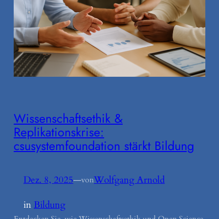
Wissenschaftsethik &
Replikationskrise:
csusystemfoundation stärkt Bildung
Dez. 8, 2025
—
Wolfgang Arnold
von
in
Bildung