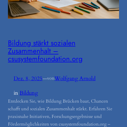
Bildung stärkt sozialen
Zusammenhalt –
csusystemfoundation.org
Dez. 8, 2025
—
Wolfgang Arnold
von
in
Bildung
Entdecken Sie, wie Bildung Brücken baut, Chancen
schafft und sozialen Zusammenhalt stärkt. Erfahren Sie
praxisnahe Initiativen, Forschungsergebnisse und
Fördermöglichkeiten von csusystemfoundation.org –