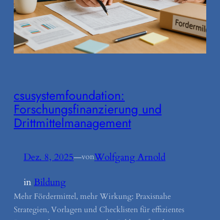
csusystemfoundation:
Forschungsfinanzierung und
Drittmittelmanagement
Dez. 8, 2025
—
Wolfgang Arnold
von
in
Bildung
Mehr Fördermittel, mehr Wirkung: Praxisnahe
Strategien, Vorlagen und Checklisten für effizientes