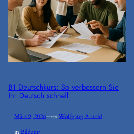
B1 Deutschkurs: So verbessern Sie
Ihr Deutsch schnell
März 9, 2026
—
Wolfgang Arnold
von
in
Bildung